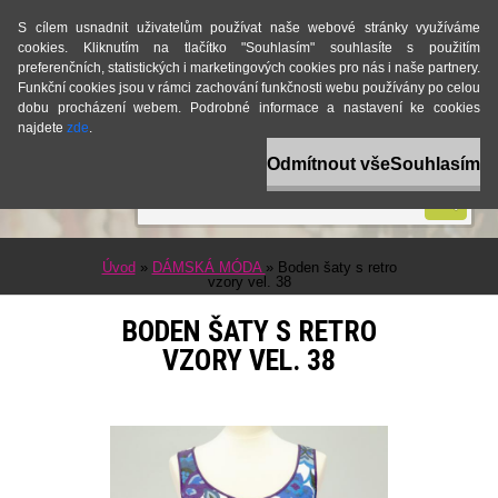
S cílem usnadnit uživatelům používat naše webové stránky využíváme
0 ks / 0 Kč
cookies. Kliknutím na tlačítko "Souhlasím" souhlasíte s použitím
preferenčních, statistických i marketingových cookies pro nás i naše partnery.
Funkční cookies jsou v rámci zachování funkčnosti webu používány po celou
dobu procházení webem. Podrobné informace a nastavení ke cookies
najdete
zde
.
Odmítnout vše
Souhlasím
Úvod
»
DÁMSKÁ MÓDA
»
Boden šaty s retro
vzory vel. 38
BODEN ŠATY S RETRO
VZORY VEL. 38