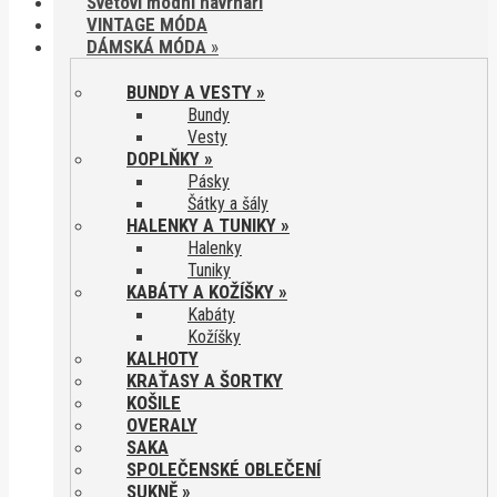
Světoví módní návrháři
VINTAGE MÓDA
DÁMSKÁ MÓDA
»
BUNDY A VESTY
»
Bundy
Vesty
DOPLŇKY
»
Pásky
Šátky a šály
HALENKY A TUNIKY
»
Halenky
Tuniky
KABÁTY A KOŽÍŠKY
»
Kabáty
Kožíšky
KALHOTY
KRAŤASY A ŠORTKY
KOŠILE
OVERALY
SAKA
SPOLEČENSKÉ OBLEČENÍ
SUKNĚ
»