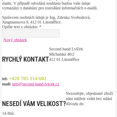
mailu. V případě odvolání souhlasu budou vaše údaje
vymazány z databáze pro rozesílání informačních e-mailů.
Správcem osobních údajů je Ing. Zdenka Svobodová,
Jungmannova 9, 412 01 Litoměřice.
Opište text z obrázku: *
Nový obrázek
Second hand Lvíček
Michalská 40/2
RYCHLÝ KONTAKT
412 01 Litoměřice
+420 705 114 602
tel:
mail:
info@second-hand-lvicek.cz
Nezoufejte, objednané zboží
nám můžete vrátit bez udání
NESEDÍ VÁM VELIKOST?
důvodu do
14 dnů.