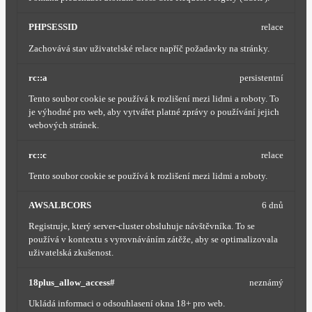
PHPSESSID
relace
Zachovává stav uživatelské relace napříč požadavky na stránky.
rc::a
persistentní
Tento soubor cookie se používá k rozlišení mezi lidmi a roboty. To
je výhodné pro web, aby vytvářet platné zprávy o používání jejich
webových stránek.
rc::c
relace
Tento soubor cookie se používá k rozlišení mezi lidmi a roboty.
AWSALBCORS
6 dnů
Registruje, který server-cluster obsluhuje návštěvníka. To se
používá v kontextu s vyrovnáváním zátěže, aby se optimalizovala
uživatelská zkušenost.
18plus_allow_access#
neznámý
Ukládá informaci o odsouhlasení okna 18+ pro web.