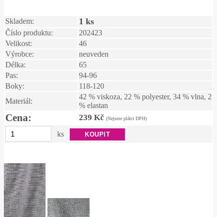
1 ks
Skladem:
Číslo produktu:
202423
Velikost:
46
Výrobce:
neuveden
Délka:
65
Pas:
94-96
Boky:
118-120
42 % viskoza, 22 % polyester, 34 % vlna, 2
Materiál:
% elastan
Cena:
239 Kč
(Nejsme plátci DPH)
ks