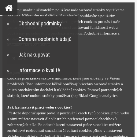
S cílem usnadnit uživatelům používat naše webové stránky využíváme
cookies. Kliknutím na tlačítko "Souhlasím" souhlasíte s použitím
preferenčních, statistických i marketingových cookies pro nás i naše
Obchodní podmínky
partnery. Funkční cookies jsou v rámci zachování funkčnosti webu
používány po celou dobu procházení webem. Podrobné informace a
Ochrana osobních údajů
nastavení ke cookies najdete
zde
.
Odmítnout vše
Souhlasím
Jak nakupovat
Zavřít
Informace o kvalitě
Co jsou cookies?
Cookies jsou krátké textové informace, které jsou uloženy ve Vašem
prohlížeči. Tyto informace běžně používají všechny webové stránky a
jejich procházením dochází k ukládání cookies. Pomocí partnerských
skriptů, které mohou stránky používat (například Google analytics
Jak lze nastavit práci webu s cookies?
Přestože doporučujeme povolit používání všech typů cookies, práci webu
s nimi můžete nastavit dle vlastních preferencí pomocí checkboxů
zobrazených níže. Po odsouhlasení nastavení práce s cookies můžete
změnit své rozhodnutí smazáním či editací cookies přímo v nastavení
Vašeho prohlížeče. Podrobnější informace k promazání cookies najdete v