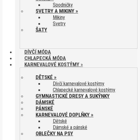
Spodničky
SVETRY A MIKINY
»
Mikiny
Svetry
ŠATY
DÍVČÍ MÓDA
CHLAPECKÁ MÓDA
KARNEVALOVÉ KOSTÝMY
»
DĚTSKÉ
»
Dívčí karnevalové kostýmy
Chlapecké karnevalové kostýmy
GYMNASTICKÉ DRESY A SUKÝNKY
DÁMSKÉ
PÁNSKÉ
KARNEVALOVÉ DOPLŇKY
»
Dětské
Dámské a pánské
OBLEČKY NA PSY