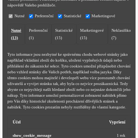
nápovědě Vašeho prohlížeče.
Nutné
Preferenční
Statistické
Marketingové
Nutné
Preferenční
Statistické
Marketingové
Neklasifikovan
(13)
(1)
(15)
(15)
(7)
Tyto informace jsou nezbytné ke správnému chodu webové stránky jako
například vkládání zboží do košíku, uložení vyplněných údajů nebo
přihlášení do zákaznické sekce.
Tyto cookies umožní přizpůsobit chování
nebo vzhled stránky dle Vašich potřeb, například volba jazyka.
Díky
těmto cookies mohou majitelé i developeři webu více porozumět chování
uživatelů a vyvijet stránku tak, aby byla co nejvíce prozákaznická. Tedy
abyste co nejrychleji našli hledané zboží nebo co nejsnáze dokončili jeho
nákup.
Tyto informace umožní personalizovat zobrazení nabídek přímo
pro Vás díky historické zkušenosti procházení dřívějších stránek a
nabídek.
Tyto cookies prozatím nebyly roztříděny do vlastní kategorie.
Účel
Vypršení
show_cookie_message
1 rok