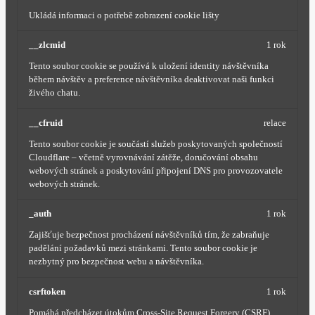
Ukládá informaci o potřebě zobrazení cookie lišty
__zlcmid
1 rok
Tento soubor cookie se používá k uložení identity návštěvníka
během návštěv a preference návštěvníka deaktivovat naši funkci
živého chatu.
__cfruid
relace
Tento soubor cookie je součástí služeb poskytovaných společností
Cloudflare – včetně vyrovnávání zátěže, doručování obsahu
webových stránek a poskytování připojení DNS pro provozovatele
webových stránek.
_auth
1 rok
Zajišťuje bezpečnost procházení návštěvníků tím, že zabraňuje
padělání požadavků mezi stránkami. Tento soubor cookie je
nezbytný pro bezpečnost webu a návštěvníka.
csrftoken
1 rok
Pomáhá předcházet útokům Cross-Site Request Forgery (CSRF).